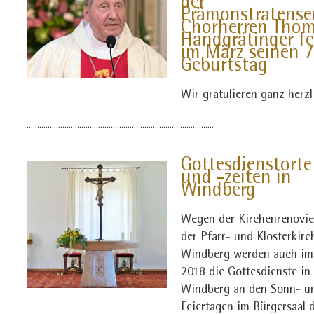
der
Prämonstratense
Chorherren
Thom
Handgrätinger fe
im März seinen 7
Geburtstag
Wir gratulieren ganz herzl
.........................................................................................
Gottesdienstorte
und -zeiten in
Windberg
Wegen der Kirchenrenovi
der Pfarr- und Klosterkirc
Windberg werden auch im
2018 die Gottesdienste in
Windberg an den Sonn- u
Feiertagen im Bürgersaal 