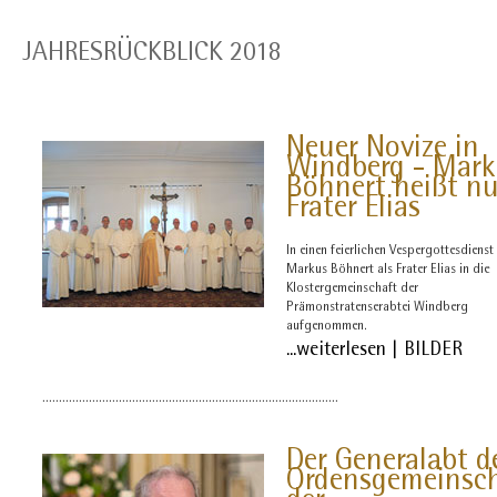
JAHRESRÜCKBLICK 2018
Neuer Novize in
Windberg - Mark
Böhnert heißt n
Frater Elias
In einen feierlichen Vespergottesdiens
Markus Böhnert als Frater Elias in die
Klostergemeinschaft der
Prämonstratenserabtei Windberg
aufgenommen.
...weiterlesen | BILDER
.........................................................................................
Der
Generalabt d
Ordensgemeinsc